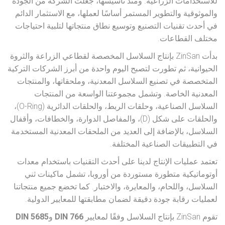
للاستخدامات الزراعية. ومنذ تأسيسها، جعلت الشركة من الجودة
والموثوقية والتطوير المستمر أساسًا لعملها، مع الاستثمار الدائم
في أحدث تقنيات التصنيع وتوسيع نطاق منتجاتها لتلبية احتياجات
مختلف القطاعات.
بدأت ZinSan بإنتاج السلاسل المخصصة لقطاعي الزراعة والثروة
الحيوانية، ثم تطورت لتصبح اليوم واحدة من أبرز الشركات التركية
المتخصصة في تصنيع السلاسل المعدنية، وملحقاتها، والمنتجات
المعدنية الخاصة. وتشمل مجموعتنا الواسعة من المنتجات
السلاسل الصناعية، وحلقات الربط، والحلقات الدائرية (O-Ring)،
والحلقات على شكل (D)، والمفاصل الدوارة، والخطافات، وأقفال
السلاسل، بالإضافة إلى العديد من الملحقات المعدنية المستخدمة
في التطبيقات الصناعية المختلفة.
تعتمد عمليات الإنتاج لدينا على أحدث التقنيات باستخدام معدات
أوتوماتيكية متطورة مستوردة من أوروبا، تشمل ماكينات ثني
السلاسل، واللحام، والمعايرة، والاختبار. كما تخضع جميع منتجاتنا
لعمليات رقابة جودة دقيقة لضمان مطابقتها للمعايير الدولية.
تقوم ZinSan بإنتاج السلاسل وفقًا لمعايير
DIN 766
و
DIN 5685