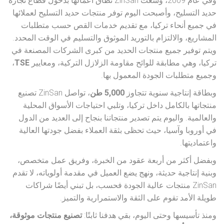
وفي عام 2009، وسعت ZinSan نطاق أعمالها بدخول قطاع تجارة
حديد التسليح، وأصبحت اليوم توفر منتجات حديد التسليح لعملائها
في جميع أنحاء تركيا، مع تقديم خدمات القص حسب متطلبات
المشاريع، والالتزام بالتوريد الموثوق والتسليم في الوقت المحدد.
ويتم توفير جميع منتجات الحديد من كبرى الشركات المصنعة في
تركيا، وهي مطابقة للوائح مقاومة الزلازل التركية، ومعايير
TSE
،
وجميع متطلبات الجودة المعمول بها.
وبطاقة إنتاجية سنوية تتجاوز
5,000 طن
، تواصل ZinSan تصنيع
منتجاتها بالكامل داخل تركيا، وتلبي احتياجات الأسواق المحلية
والعالمية. واليوم يتم تصدير منتجاتنا بنجاح إلى العديد من الدول
في أوروبا وآسيا، حيث تحظى بثقة العملاء بفضل جودتها العالية
واعتماديتها.
وبفضل أكثر من أربعة عقود من الخبرة، وفريق عمل متخصص،
وبنية إنتاجية حديثة، ونهج يضع العميل في مقدمة أولوياته، لا تقدم
ZinSan منتجات عالية الجودة فحسب، بل تبني أيضًا شراكات
طويلة الأمد تقوم على الثقة والاستمرارية والتميز.
ومنذ تأسيسها وحتى اليوم، بقي هدفنا ثابتًا:
تصنيع منتجات موثوقة،